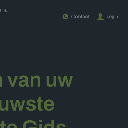
n
Contact
Login
n van uw
euwste
te Gids