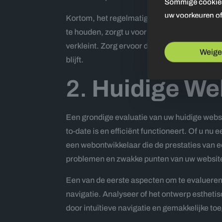
Sommige cookies 
uw voorkeuren of
Kortom, het regelmatig updaten van uw websi
te houden, zorgt u voor een snelle en proble
verkleint. Zorg ervoor dat u regelmatig cont
Weige
blijft.
2.
Huidige We
Een grondige evaluatie van uw huidige websi
to-date is en efficiënt functioneert. Of u nu
een webontwikkelaar die de prestaties van 
problemen en zwakke punten van uw website 
Een van de eerste aspecten om te evalueren 
navigatie. Analyseer of het ontwerp esthetis
door intuïtieve navigatie en gemakkelijke toe