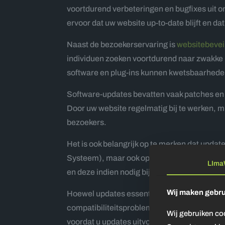
voortdurend verbeteringen en bugfixes uit om
ervoor dat uw website up-to-date blijft en 
Naast de bezoekerservaring is
websitebevei
individuen zoeken voortdurend naar zwakke p
software en plug-ins kunnen kwetsbaarhede
Software-updates bevatten vaak patches en 
Door uw website regelmatig bij te werken, m
bezoekers.
Het is ook belangrijk op te merken dat upd
Systeem), maar ook op alle plug-ins, thema’
LIma
en deze indien nodig bijwerkt.
Wij maken gebru
Hoewel updates essentieel zijn, kunnen ze s
compatibiliteitsproblemen, crashes of ander
Wij gebruiken co
voordat u updates uitvoert. Als er iets misga