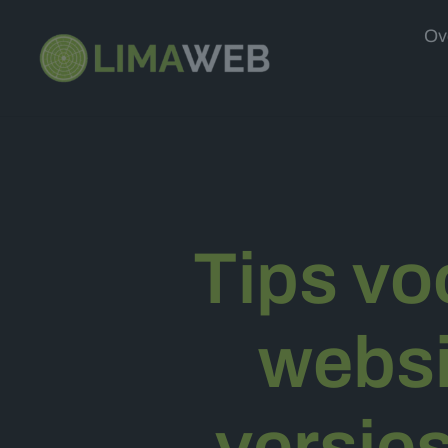
Ov
Tips vo
websi
versie