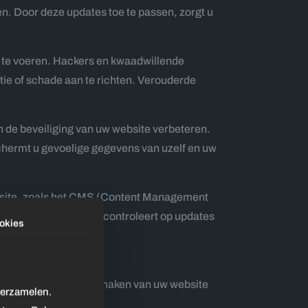
en. Door deze updates toe te passen, zorgt u
 te voeren. Hackers en kwaadwillende
tie of schade aan te richten. Verouderde
de beveiliging van uw website verbeteren.
schermt u gevoelige gegevens van uzelf en uw
website, zoals het CMS (Content Management
 elementen regelmatig controleert op updates
okies
update kan leiden tot
 eerst een back-up te maken van uw website
verzamelen.