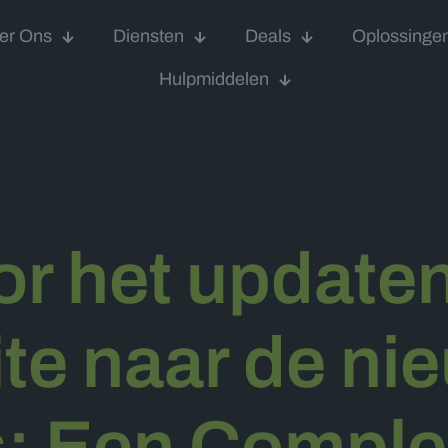
er Ons
Diensten
Deals
Oplossinge
Hulpmiddelen
or het update
te naar de ni
s: Een Comple