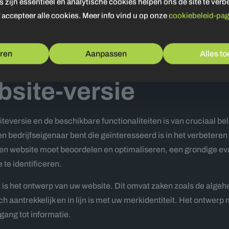
zijn essentieel en analytische cookies helpen ons de site te verb
 accepteer alle cookies. Meer info vind u op onze
cookiebeleid-pag
te is van cruciaal belang voor zowel de bezoekerservaring als 
emloze browse-ervaring voor uw bezoekers, terwijl u ook de beve
roleert op updates en deze tijdig doorvoert om ervoor te zorgen 
ren
Aanpassen
Alles t
bsite-versie
teversie en de beschikbare functionaliteiten is van cruciaal be
 een bedrijfseigenaar bent die geïnteresseerd is in het verbeter
een website moet beoordelen en optimaliseren, een grondige ev
te identificeren.
is het ontwerp van uw website. Dit omvat zaken zoals de algeh
ch aantrekkelijk en in lijn is met uw merkidentiteit. Het ontwer
gang tot informatie.