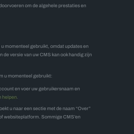
s doorvoeren om de algehele prestaties en
m u momenteel gebruikt, omdat updates en
an de versie van uw CMS kan ook handig zijn
orm u momenteel gebruikt:
ccount en voer uw gebruikersnaam en
n helpen.
oekt u naar een sectie met de naam “Over”
MS of websiteplatform. Sommige CMS’en