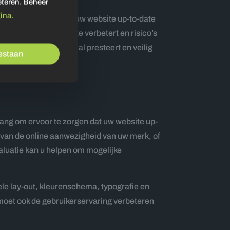
eteren. Beheer
ina.
de beveiliging. Door uw website up-to-date
iliging van uw website verbetert en risico’s
dat uw website optimaal presteert en veilig
oestaan
lang om ervoor te zorgen dat uw website up-
en van de online aanwezigheid van uw merk, of
aluatie kan u helpen om mogelijke
ele lay-out, kleurenschema, typografie en
p moet ook de gebruikerservaring verbeteren