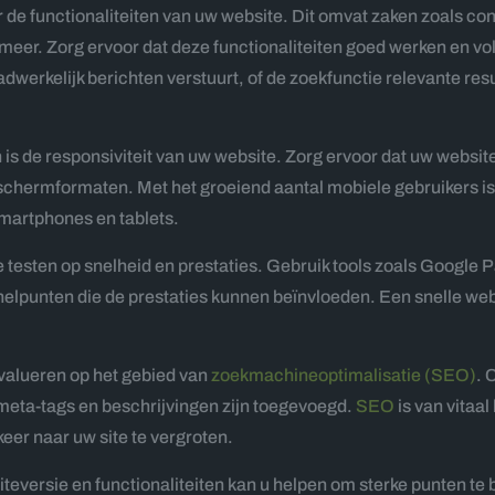
ar de functionaliteiten van uw website. Dit omvat zaken zoals c
meer. Zorg ervoor dat deze functionaliteiten goed werken en v
adwerkelijk berichten verstuurt, of de zoekfunctie relevante re
 is de responsiviteit van uw website. Zorg ervoor dat uw webs
schermformaten. Met het groeiend aantal mobiele gebruikers is
smartphones en tablets.
testen op snelheid en prestaties. Gebruik tools zoals Google 
nelpunten die de prestaties kunnen beïnvloeden. Een snelle web
evalueren op het gebied van
zoekmachineoptimalisatie (SEO)
. 
meta-tags en beschrijvingen zijn toegevoegd.
SEO
is van vitaa
keer naar uw site te vergroten.
teversie en functionaliteiten kan u helpen om sterke punten t