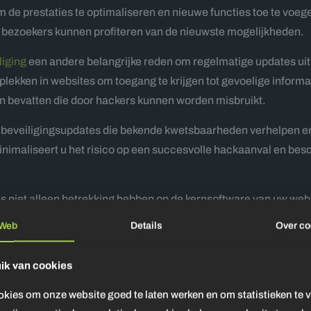
 de prestaties te optimaliseren en nieuwe functies toe te voeg
dat bezoekers kunnen profiteren van de nieuwste mogelijkheden.
liging
een andere belangrijke reden om regelmatige updates uit
lekken in websites om toegang te krijgen tot gevoelige informa
n bevatten die door hackers kunnen worden misbruikt.
beveiligingsupdates die bekende kwetsbaarheden verhelpen en 
inimaliseert u het risico op een succesvolle hackaanval en be
ates niet alleen betrekking hebben op de kernsoftware van uw 
s en andere extensies die u gebruikt. Zorg ervoor dat u al deze
Web
Details
Over
co
ik van cookies
oms ook risico’s met zich meebrengen. Een slecht uitgevoerde 
e problemen op uw website. Daarom is het belangrijk om altijd
okies om onze website goed te laten werken en om statistieken te 
at, kunt u uw site snel herstellen naar de vorige werkende staat.