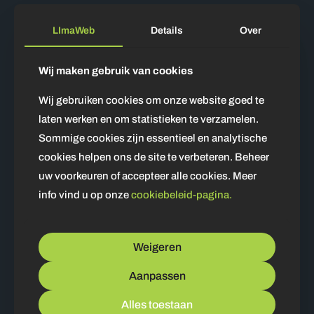
Optimalisatie van de mobiele laadtijd van de
LImaWeb
Details
Over
website
URL-structuur optimalisatie
Wij maken gebruik van cookies
Gebruiken van duidelijke en leesbare URL's die
Wij gebruiken cookies om onze website goed te
de inhoud van de pagina weerspiegelen. Bij
wijzigingen dienen ook redirects te worden
laten werken en om statistieken te verzamelen.
ingesteld.
Sommige cookies zijn essentieel en analytische
Vermijden van dynamische URL's met veel
cookies helpen ons de site te verbeteren. Beheer
parameters
uw voorkeuren of accepteer alle cookies. Meer
Gebruiken van korte en relevante URL's
info vind u op onze
cookiebeleid-pagina.
Canonicalisatie
Weigeren
Gebruik van canonical tags om zoekmachines
te laten weten welke versie van een pagina de
Aanpassen
voorkeursversie is, vooral bij duplicate
content
Alles toestaan
Structured data en rich snippet