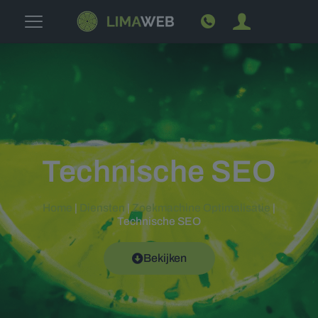
Technische SEO
Home
|
Diensten
|
Zoekmachine Optimalisatie
|
Technische SEO
Bekijken