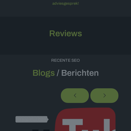
adviesgesprek!
Reviews
RECENTE SEO
Blogs
/ Berichten
20 augustus 2024
17 n