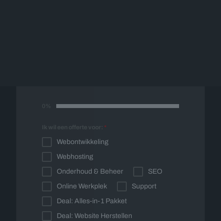
Offerte op maat
Vul onderstaand formulier in en wij nemen
spoedig contact met u op voor een vrijblijvende
offerte op maat.
0%
Ik wil een offerte voor:
*
Webontwikkeling
Webhosting
Onderhoud & Beheer
SEO
Online Werkplek
Support
Deal: Alles-in-1 Pakket
Deal: Website Herstellen