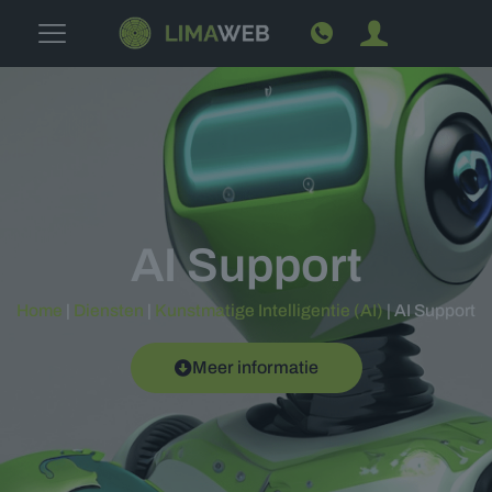
AI Support
Home
|
Diensten
|
Kunstmatige Intelligentie (AI)
|
AI Support
Meer informatie