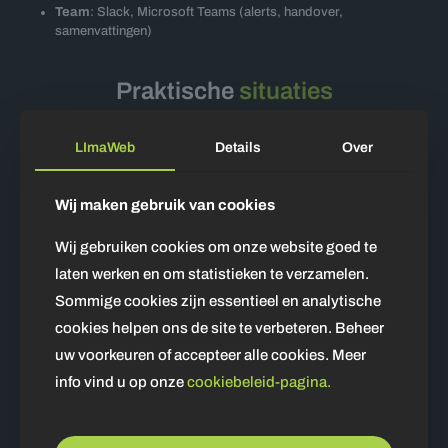
Team
: Slack, Microsoft Teams (alerts, handover,
samenvattingen)
Praktische
situaties
LImaWeb
Details
Over
“Waar is mijn bestelling?” → ordernummer → status +
follow‑up → notificatie bij vertraging
“Ik wil retourneren” → voorwaarden check → RMA en label →
Wij maken gebruik van cookies
voorraad/credit verwerkt
Complexe mail → AI‑samenvatting + prioriteit +
Wij gebruiken cookies om onze website goed te
antwoordvoorstel → medewerker checkt en verzendt
laten werken en om statistieken te verzamelen.
Onbekende vraag → “ik weet het niet zeker” + handover met
Sommige cookies zijn essentieel en analytische
context naar juiste queue
cookies helpen ons de site te verbeteren. Beheer
uw voorkeuren of accepteer alle cookies. Meer
info vind u op onze
cookiebeleid-pagina.
Interesse of vragen?
Neem contact op voor meer informatie!