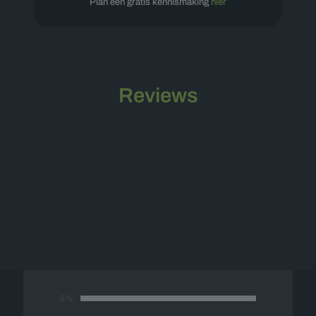
Plan een gratis kennismaking
hier
Reviews
Offerte op maat
Vul onderstaand formulier in en wij nemen
spoedig contact met u op voor een vrijblijvende
offerte op maat.
0%