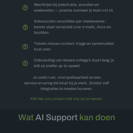
Wachtrijen bij piekdrukte, avonden en
weekenden — precies wanneer je team vol zit.
Antwoorden verschillen per medewerker;
kennis staat verspreid over e‑mails, docs en
hoofden.
Tickets missen context; triage en samenvatten
kost uren.
Onboarding van nieuwe collega’s duurt lang; je
wilt ze sneller up‑to‑speed.
Je zoekt rust, voorspelbaarheid en een
service‑ervaring die klopt bij je merk. Zonder zelf
integraties te moeten bouwen.
Klik hier om contact met ons op te nemen
.
Wat
AI Support
kan doen