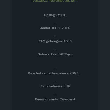
schaalbaarheid eenvoudig blijft
Opslag:
320GB
+
Aantal CPU:
6 vCPU
+
RAM geheugen:
16GB
+
Data-verkeer:
20TB/pm
+
Geschat aantal bezoekers:
250k/pm
+
E-mailadressen:
10
+
E-mailforwards:
Onbeperkt