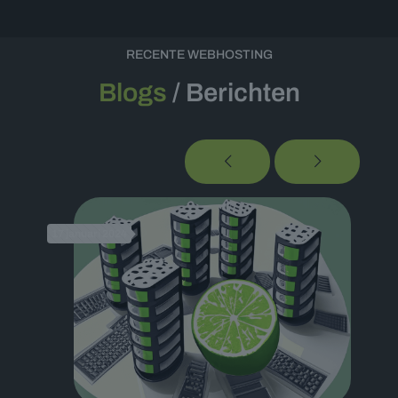
RECENTE WEBHOSTING
Blogs
/ Berichten
17 januari 2024
4 de