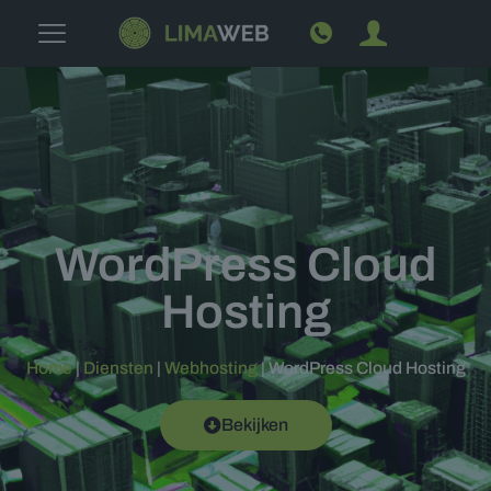
WordPress Cloud
Hosting
Home
|
Diensten
|
Webhosting
|
WordPress Cloud Hosting
Bekijken