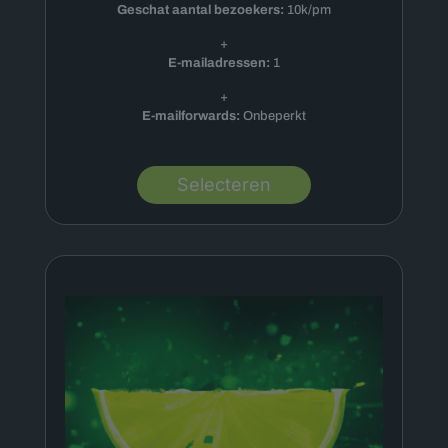
Geschat aantal bezoekers:
10k/pm
+
E-mailadressen:
1
+
E-mailforwards:
Onbeperkt
Selecteren