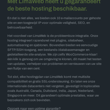
Met LimaWeb heeft u gegarandeert
de beste hosting beschikbaar.
En dat is niet alles, we bieden ook 10 e-mailaccounts per gehoste
site en een toegewijd IP voor optimale veiligheid, SEO, en
betrouwbaarheid.
Het voordeel van LimaWeb is de probleemloze integratie. Onze
hosting integreert razendsnel met plugins, sitebeheer,
automatisering en sjablonen. Bovendien bieden we eenvoudige
SFTP/SSH-toegang, een bestands-/databasemanager en
gedetailleerde site-analyse. We zijn zelfs WooCommerce-klaar!
één klik is genoeg om uw omgeving te klonen, dit maakt het testen
van updates, verhelpen van problemen en vernieuwen van uw site
een fluitje van een cent.
Tot slot, elke hostingplan van LimaWeb komt met multisite
compatibiliteit en gratis SSL-ondersteuning. En laten we onze
internationale datacenters niet vergeten, gevestigd in toplocaties
zoals Australië, Canada, Duitsland, India, Japan, Nederland,
Singapore en meer. Dit garandeert optimale prestaties, waar uw
bezoekers zich ook bevinden.
Opzoek naar een uptime garantie?