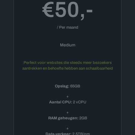
€50,-
/ Per maand
Medium
Perfect voor websites die steeds meer bezoekers
aantrekken en behoefte hebben aan schaalbaarheid
Opslag:
65GB
+
Aantal CPU:
2 vCPU
+
RAM geheugen:
2GB
+
Data-verkeer:
2.5TB/pm