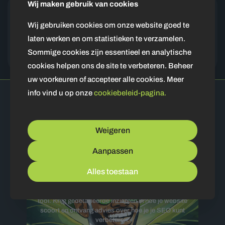
Maandelijkse Rapportages
Wij maken gebruik van cookies
Wij gebruiken cookies om onze website goed te
Elke maand ontvang je een gedetailleerde rapportage over de
prestaties en status van je website. Dit biedt je een duidelijk
laten werken en om statistieken te verzamelen.
overzicht en helpt je in het maken van strategische keuzes voor de
Sommige cookies zijn essentieel en analytische
toekomst.
cookies helpen ons de site te verbeteren. Beheer
uw voorkeuren of accepteer alle cookies. Meer
info vind u op onze
cookiebeleid-pagina.
LimaWeb
Producten
Weigeren
Aanpassen
LimaRank
Alles toestaan
Houd je SEO-strategie scherp met onze LimaRank
tool. Krijg gedetailleerde inzichten in hoe je website
scoort en ontvang advies over hoe je je SEO kunt
verbeteren.