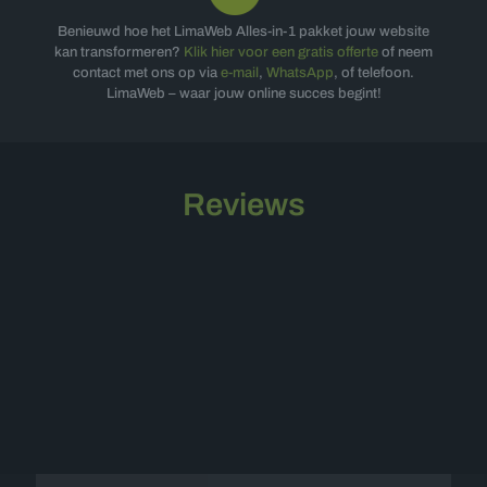
Benieuwd hoe het LimaWeb Alles-in-1 pakket jouw website
kan transformeren?
Klik hier voor een gratis offerte
of neem
contact met ons op via
e-mail
,
WhatsApp
, of
telefoon
.
LimaWeb – waar jouw online succes begint!
Reviews
Offerte op maat
Vul onderstaand formulier in en wij nemen
spoedig contact met u op voor een vrijblijvende
offerte op maat.