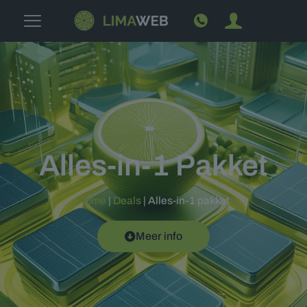
Alles-in-1 Pakket
Home
|
Deals
|
Alles-in-1 pakket
Meer info