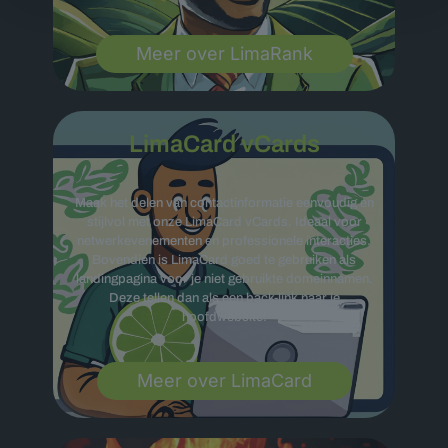
Meer over LimaRank
LimaCard vCards
Maak het delen van contactinformatie eenvoudig en
stijlvol met onze LimaCard vCards. Ideaal voor
netwerkevenementen en professionele interacties.
Bovendien is LimaCard goed te gebruiken als
landingpagina voor je niet gebruikte domeinnamen.
Deze tellen dan als een back-link naar je
hoofdwebsite!
Meer over LimaCard