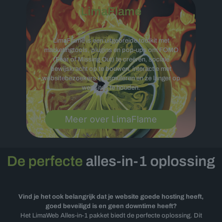
LimaFlame
LimaFlame is een uitgebreide toolkit met
marketingtools, plugins en pop-ups om FOMO
(Fear of Missing Out) te creëren, sociale
bewijskracht op te bouwen, interactie met
websitebezoekers te stimuleren en ze langer op
websites te houden.
Meer over LimaFlame
De perfecte
alles-in-1 oplossing
Vind je het ook belangrijk dat je website goede hosting heeft,
goed beveiligd is en geen downtime heeft?
Het LimaWeb Alles-in-1 pakket biedt de perfecte oplossing. Dit