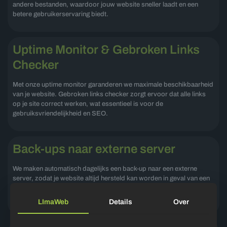
andere bestanden, waardoor jouw website sneller laadt en een
betere gebruikerservaring biedt.
Uptime Monitor & Gebroken Links
Checker
Met onze uptime monitor garanderen we maximale beschikbaarheid
van je website. Gebroken links checker zorgt ervoor dat alle links
op je site correct werken, wat essentieel is voor de
gebruiksvriendelijkheid en SEO.
Back-ups naar externe server
We maken automatisch dagelijks een back-up naar een externe
server, zodat je website altijd hersteld kan worden in geval van een
noodsituatie. De back-ups worden voor 30 dagen opgeslagen en
met 1-klik op de knop, kun je een back-up terugzetten!
LImaWeb
Details
Over