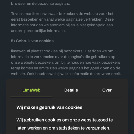
browser en de bezochte pagina’s.
Tevens monitoren we waar bezoekers de website voor het
eerst bezoeken en vanaf welke pagina ze vertrekken. Deze
informatie houden we anoniem bij en is niet gekoppeld aan
andere persoonlijke informatie.
5) Gebruik van cookies
limaweb.nl plaatst cookies bij bezoekers. Dat doen we om
informatie te verzamelen over de pagina’s die gebruikers op
onze website bezoeken, om bij te houden hoe vaak bezoekers
terug komen en om te zien welke pagina’s het goed doen op de
website. Ook houden we bij welke informatie de browser deelt.
6) Cookies uitschakelen
LImaWeb
Details
Over
U kunt er voor kiezen om cookies uit te schakelen. Dat doet u
door gebruik te maken de mogelijkheden van uw browser. U
vindt meer informatie over deze mogelijkheden op de website
Wij maken gebruik van cookies
van de aanbieder van uw browser.
Wij gebruiken cookies om onze website goed te
7) Cookies van derde partijen
laten werken en om statistieken te verzamelen.
Het is mogelijk dat derde partijen, zoals Google, op onze