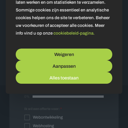
laten werken en om statistieken te verzamelen.
Sommige cookies zijn essentieel en analytische
cookies helpen ons de site te verbeteren. Beheer
uw voorkeuren of accepteer alle cookies. Meer
info vind u op onze
cookiebeleid-pagina.
5 februari 2025
Amsterdam Airport Limo Service
Offerte op maat
Weigeren
Bekijken
Aanpassen
Vul onderstaand formulier in en wij nemen
spoedig contact met u op voor een vrijblijvende
Alles toestaan
offerte op maat.
0%
Ik wil een offerte voor:
*
Webontwikkeling
Webhosting