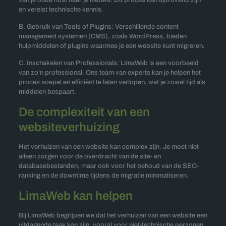
van je oude host naar je nieuwe. Dit proces kan tijdrovend zijn
en vereist technische kennis.
B. Gebruik van Tools of Plugins: Verschillende content
management systemen (CMS), zoals WordPress, bieden
hulpmiddelen of plugins waarmee je een website kunt migreren.
C. Inschakelen van Professionals: LimaWeb is een voorbeeld
van zo’n professional. Ons team van experts kan je helpen het
proces soepel en efficiënt te laten verlopen, wat je zowel tijd als
middelen bespaart.
De complexiteit van een
websiteverhuizing
Het verhuizen van een website kan complex zijn. Je moet niet
alleen zorgen voor de overdracht van de site- en
databasebestanden, maar ook voor het behoud van de SEO-
ranking en de downtime tijdens de migratie minimaliseren.
LimaWeb kan helpen
Bij LimaWeb begrijpen we dat het verhuizen van een website een
uitdagende taak kan zijn, vooral voor niet-technische personen.