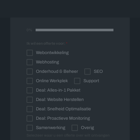
spoedig contact met u op voor een vrijblijvende
offerte op maat.
0%
Ik wil een offerte voor:
*
Webontwikkeling
Webhosting
Onderhoud & Beheer
SEO
Online Werkplek
Support
Deal: Alles-in-1 Pakket
Deal: Website Herstellen
Deal: Snelheid Optimalisatie
Deal: Proactieve Monitoring
Samenwerking
Overig
Selecteer waar u een offerte over wilt ontvangen