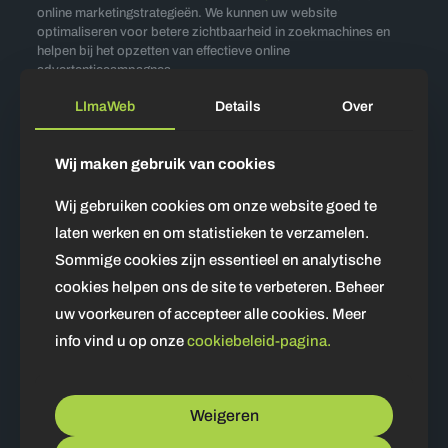
online marketingstrategieën. We kunnen uw website
optimaliseren voor betere zichtbaarheid in zoekmachines en
helpen bij het opzetten van effectieve online
advertentiecampagnes.
Klantenservice
LImaWeb
Details
Over
LimaWeb staat bekend om zijn uitstekende klantenservice en
support. We werken nauw samen met onze klanten om ervoor
Wij maken gebruik van cookies
te zorgen dat de behoeften worden begrepen en voldaan.
Wij gebruiken cookies om onze website goed te
Betrouwbaarheid en Betrokkenheid
laten werken en om statistieken te verzamelen.
LimaWeb is een betrouwbare partner die zich inzet voor het
Sommige cookies zijn essentieel en analytische
succes van uw bedrijf. We zijn betrokken bij elke fase van het
ontwikkelingsproces en zorgen ervoor dat u tevreden bent met
cookies helpen ons de site te verbeteren. Beheer
het eindresultaat.
uw voorkeuren of accepteer alle cookies. Meer
Kortom, uw bedrijf heeft een website nodig om te groeien en te
info vind u op onze
cookiebeleid-pagina.
slagen in het digitale tijdperk. LimaWeb is de juiste keuze om uw
website te ontwikkelen, met expertise, designvaardigheden en
toewijding aan klantenservice.
Weigeren
Waar wacht u nog op?
Neem vandaag nog contact op met
LimaWeb
en begin uw reis naar een succesvolle online