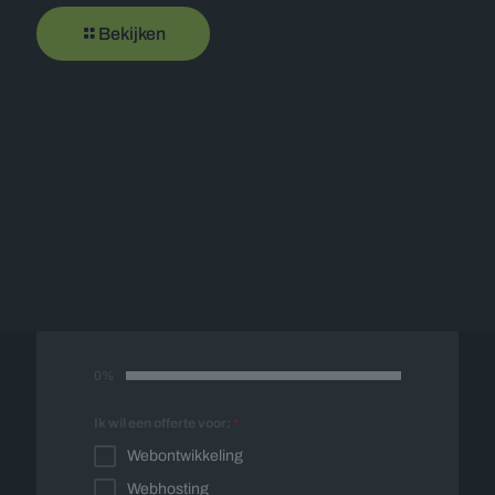
Bekijken
Offerte op maat
Vul onderstaand formulier in en wij nemen
spoedig contact met u op voor een vrijblijvende
offerte op maat.
0%
Ik wil een offerte voor:
*
Webontwikkeling
Webhosting