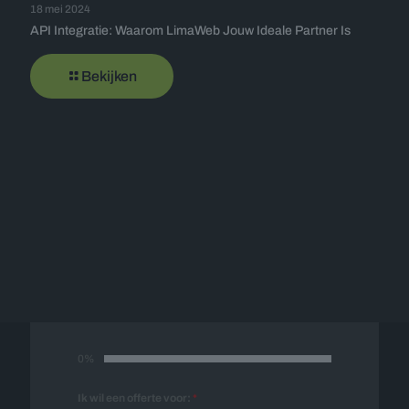
18 mei 2024
API Integratie: Waarom LimaWeb Jouw Ideale Partner Is
Bekijken
Offerte op maat
Vul onderstaand formulier in en wij nemen
spoedig contact met u op voor een vrijblijvende
offerte op maat.
0%
Ik wil een offerte voor:
*