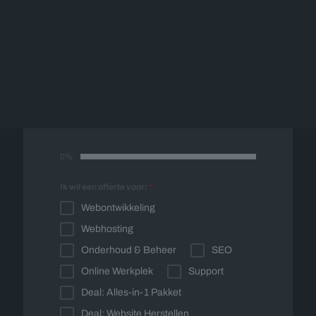
Offerte op maat
Vul onderstaand formulier in en wij nemen
spoedig contact met u op voor een vrijblijvende
offerte op maat.
0%
Ik wil een offerte voor:
*
Webontwikkeling
Webhosting
Onderhoud & Beheer
SEO
Online Werkplek
Support
Deal: Alles-in-1 Pakket
Deal: Website Herstellen