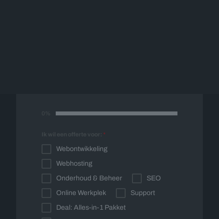
Offerte op maat
Vul onderstaand formulier in en wij nemen
spoedig contact met u op voor een vrijblijvende
offerte op maat.
0%
Ik wil een offerte voor:
*
Webontwikkeling
Webhosting
Onderhoud & Beheer
SEO
Online Werkplek
Support
Deal: Alles-in-1 Pakket