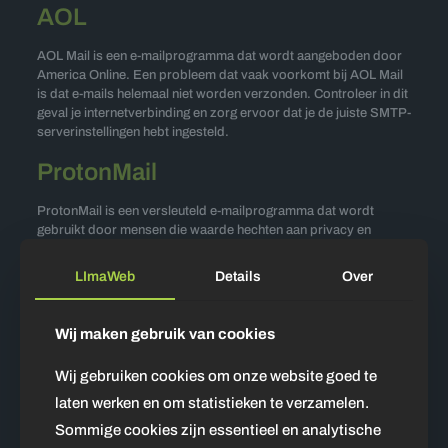
AOL
AOL Mail is een e-mailprogramma dat wordt aangeboden door
America Online. Een probleem dat vaak voorkomt bij AOL Mail
is dat e-mails helemaal niet worden verzonden. Controleer in dit
geval je internetverbinding en zorg ervoor dat je de juiste SMTP-
serverinstellingen hebt ingesteld.
ProtonMail
ProtonMail is een versleuteld e-mailprogramma dat wordt
gebruikt door mensen die waarde hechten aan privacy en
beveiliging. Een probleem dat je kunt tegenkomen bij
ProtonMail is dat je geen e-mails kunt versturen. Om dit
LImaWeb
Details
Over
probleem op te lossen, controleer je je internetverbinding en
zorg je ervoor dat je de juiste instellingen hebt ingevoerd.
Wij maken gebruik van cookies
Roundcube
Wij gebruiken cookies om onze website goed te
Roundcube is een open-source webmail oplossing die kan
laten werken en om statistieken te verzamelen.
worden geïntegreerd in verschillende e-mailprogramma’s. Een
veelvoorkomend probleem bij Roundcube is dat je e-mails niet
Sommige cookies zijn essentieel en analytische
kunt openen of lezen. Controleer in dit geval of je de nieuwste