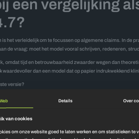
ij een vergelijking a
4.7?
 is het verleidelijk om te focussen op algemene claims. In de pra
aan de vraag: moet het model vooral schrijven, redeneren, str
rijk, omdat tijd en betrouwbaarheid zwaarder wegen dan theoreti
vaak waardevoller dan een model dat op papier indrukwekkend klin
rste versie?
el bij langere input op koers?
Web
Details
Over
co
consistent?
ik van cookies
t model om met complexe vragen?
es, tools en team?
okies om onze website goed te laten werken en om statistieken te 