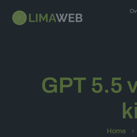
Ov
GPT 5.5 v
k
Home