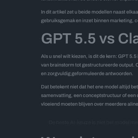
In dit artikel zet u beide modellen naast elka
gebruiksgemak en inzet binnen marketing, co
GPT 5.5 vs Cl
Als u snel wilt kiezen, is dit de kern: GPT 
van brainstorm tot gestructureerde output. C
en zorgvuldig geformuleerde antwoorden.
Dat betekent niet dat het ene model altijd b
samenvatting, een conceptstructuur of een c
vloeiend moeten blijven over meerdere aline
De beste AI-keuze is niet het model met