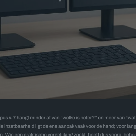
s 4.7 hangt minder af van “welke is beter?” en meer van “wat w
 inzetbaarheid ligt de ene aanpak vaak voor de hand; voor lan
en. Wie een praktische vergelijking zoekt, heeft dus vooral beh