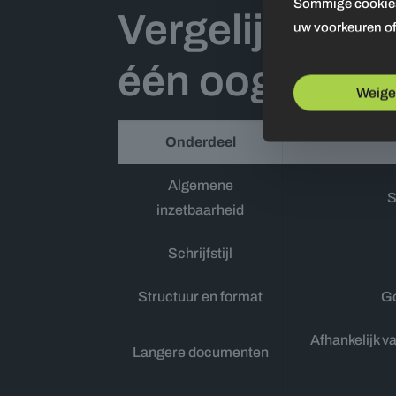
Sommige cookies 
Vergelijkingst
uw voorkeuren of
één oogopsla
Weige
Onderdeel
Algemene
S
inzetbaarheid
Schrijfstijl
Structuur en format
Go
Afhankelijk v
Langere documenten