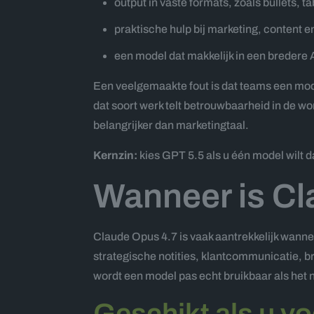
output in vaste formats, zoals bullets, 
praktische hulp bij marketing, content e
een model dat makkelijk in een bredere 
Een veelgemaakte fout is dat teams een mode
dat soort werk telt betrouwbaarheid in de wor
belangrijker dan marketingtaal.
Kernzin:
kies GPT 5.5 als u één model wilt da
Wanneer is Cl
Claude Opus 4.7 is vaak aantrekkelijk wannee
strategische notities, klantcommunicatie, b
wordt een model pas echt bruikbaar als het 
Geschikt als u vo