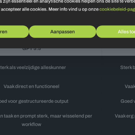
zijn essentieel en analytische cookies helpen ons de site te verb
abel: de praktische ve
 accepteer alle cookies. Meer info vind u op onze
cookiebeleid-pag
g
ren
Aanpassen
Alles t
GPT 5.5
terk als veelzijdige alleskunner
Sterk b
Vaak direct en functioneel
Vaak
ed voor gestructureerde output
Goed v
an taak en prompt sterk, maar wisselend per
Vaak erg 
workflow