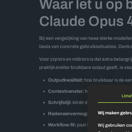
Waar let u op b
Claude Opus 
Bij een vergelijking van twee sterke modellen
basis van concrete gebruikssituaties. Denk 
Voor zzp’ers en mkb’ers is dat extra belang
praktijk sneller bruikbare output geeft, is 
Outputkwaliteit:
hoe bruikbaar is de ee
Contextvenster:
hoe goed blijft het mod
LIma
Schrijfstijl:
klinkt de tekst natuurlijk en 
Wij maken gebru
Redeneervermogen:
hoe goed gaat he
Workflow-fit:
past het model bij uw proc
Wij gebruiken co