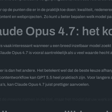
ar op de punten die er in de praktijk toe doen: kwaliteit, redenere
ntent en webprojecten. Zo kunt u beter bepalen welk model pas
aude Opus 4.7: het k
5.5 is vaak interessant wanneer u een breed inzetbaar model zoek
laude Opus 4.7 is vooral aantrekkelijk als u veel waarde hecht 
eter is dan het andere. Het betekent wel dat de beste keuze afha
ontentworkflow kan GPT 5.5 heel praktisch zijn. Voor langere a
a’s, kan Claude Opus 4.7 juist prettiger aanvoelen.
 de meeste namen in de titel, maar het model dat uw werk sne