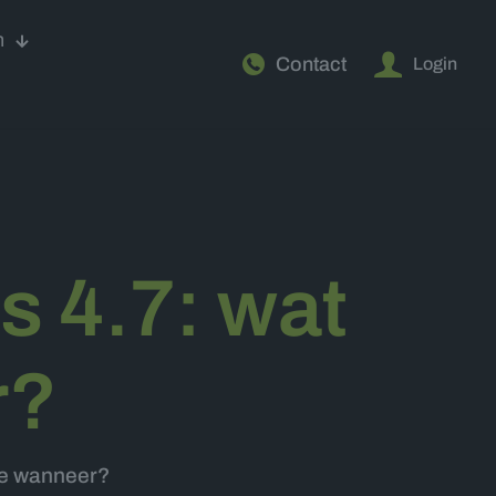
n
Contact
Login
s 4.7: wat
r?
je wanneer?