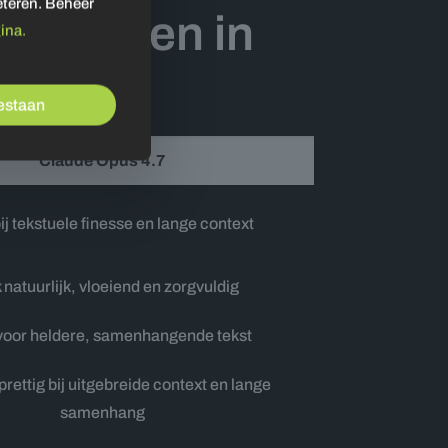
eteren. Beheer
rschillen in
ina.
oestaan
Claude Opus 4.7
ij tekstuele finesse en lange context
 natuurlijk, vloeiend en zorgvuldig
oor heldere, samenhangende tekst
prettig bij uitgebreide context en lange
samenhang