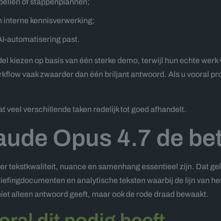
tabellen of stappenplannen;
n interne kennisverwerking;
AI-automatisering past.
l kiezen op basis van één sterke demo, terwijl hun echte werk v
kflow vaak zwaarder dan één briljant antwoord. Als u vooral produ
t veel verschillende taken redelijk tot goed afhandelt.
aude Opus 4.7 de be
r tekstkwaliteit, nuance en samenhang essentieel zijn. Dat geld
riefingdocumenten en analytische teksten waarbij de lijn van he
niet alleen antwoord geeft, maar ook de rode draad bewaakt.
oral dit nodig heeft