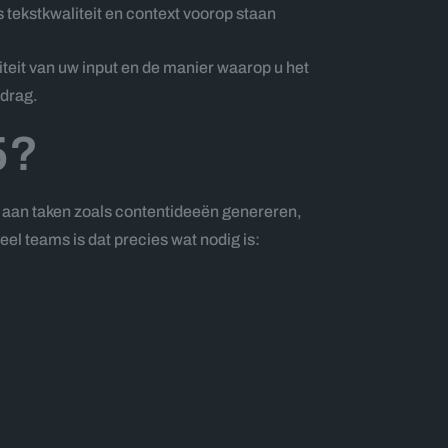
 tekstkwaliteit en context voorop staan
iteit van uw input en de manier waarop u het
edrag.
5?
k aan taken zoals contentideeën genereren,
l teams is dat precies wat nodig is: