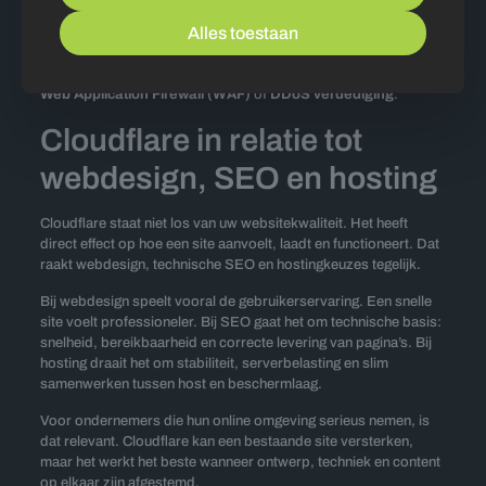
Alles toestaan
Een praktisch uitgangspunt is om eerst één hoofddoel te kiezen.
Voor de ene site is dat snelheid via
Automatic Platform
Optimization (APO)
, voor de andere veiligheid via
Cloudflare’s
Web Application Firewall (WAF)
of
DDoS verdediging
.
Cloudflare in relatie tot
webdesign, SEO en hosting
Cloudflare staat niet los van uw websitekwaliteit. Het heeft
direct effect op hoe een site aanvoelt, laadt en functioneert. Dat
raakt webdesign, technische SEO en hostingkeuzes tegelijk.
Bij webdesign speelt vooral de gebruikerservaring. Een snelle
site voelt professioneler. Bij SEO gaat het om technische basis:
snelheid, bereikbaarheid en correcte levering van pagina’s. Bij
hosting draait het om stabiliteit, serverbelasting en slim
samenwerken tussen host en beschermlaag.
Voor ondernemers die hun online omgeving serieus nemen, is
dat relevant. Cloudflare kan een bestaande site versterken,
maar het werkt het beste wanneer ontwerp, techniek en content
op elkaar zijn afgestemd.