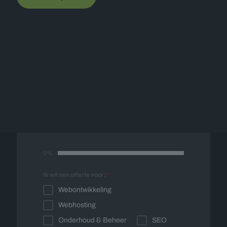
Offerte op maat
Vul onderstaand formulier in en wij nemen
spoedig contact met u op voor een vrijblijvende
offerte op maat.
0%
Ik wil een offerte voor:
*
Webontwikkeling
Webhosting
Onderhoud & Beheer
SEO