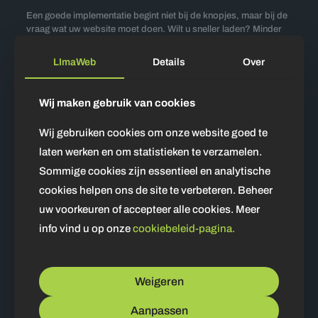
Een goede implementatie begint niet bij de knopjes, maar bij de
vraag wat uw website moet doen. Wilt u sneller laden? Minder
aanvallen afvangen? Uw DNS centraliseren? Of alles samen?
De juiste volgorde bespaart tijd en voorkomt fouten.
LImaWeb
Details
Over
Breng de huidige situatie in kaart.
Kijk naar laadsnelheid,
foutmeldingen, beveiligingsrisico’s en beheer van uw DNS.
Wij maken gebruik van cookies
Bepaal de prioriteit.
Kies eerst of snelheid, beveiliging of
stabiliteit het belangrijkste doel is.
Wij gebruiken cookies om onze website goed te
Stel de basis goed in.
Denk aan DNS, SSL en een nette
laten werken en om statistieken te verzamelen.
koppeling met uw hostingomgeving.
Sommige cookies zijn essentieel en analytische
Activeer beveiliging stap voor stap.
Gebruik onder meer
cookies helpen ons de site te verbeteren. Beheer
de WAF en DDoS verdediging waar dat logisch is.
uw voorkeuren of accepteer alle cookies. Meer
Test caching en uitzonderingen.
Controleer formulieren,
info vind u op onze
cookiebeleid-pagina.
inlogpagina’s en dynamische onderdelen.
Monitor daarna het gedrag.
Let op prestaties,
foutmeldingen en onbedoelde blokkades.
Weigeren
Die aanpak klinkt eenvoudig, maar juist daar gaat het vaak mis:
men zet direct alles aan, zonder testplan. Dan wordt een
Aanpassen
verbetering ineens een beheerprobleem.