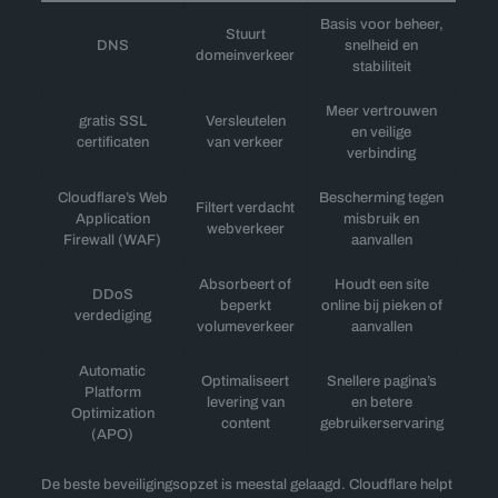
Basis voor beheer,
Stuurt
DNS
snelheid en
domeinverkeer
stabiliteit
Meer vertrouwen
gratis SSL
Versleutelen
en veilige
certificaten
van verkeer
verbinding
Cloudflare’s Web
Bescherming tegen
Filtert verdacht
Application
misbruik en
webverkeer
Firewall (WAF)
aanvallen
Absorbeert of
Houdt een site
DDoS
beperkt
online bij pieken of
verdediging
volumeverkeer
aanvallen
Automatic
Optimaliseert
Snellere pagina’s
Platform
levering van
en betere
Optimization
content
gebruikerservaring
(APO)
De beste beveiligingsopzet is meestal gelaagd. Cloudflare helpt