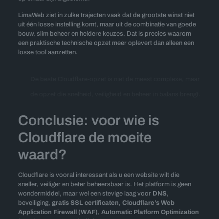
LimaWeb ziet in zulke trajecten vaak dat de grootste winst niet
uit één losse instelling komt, maar uit de combinatie van goede
bouw, slim beheer en heldere keuzes. Dat is precies waarom
een praktische technische opzet meer oplevert dan alleen een
losse tool aanzetten.
De beste Cloudflare-opzet is niet de meest complexe, maar
de opzet die snelheid, veiligheid en beheer in balans brengt.
Conclusie: voor wie is
Cloudflare de moeite
waard?
Cloudflare is vooral interessant als u een website wilt die
sneller, veiliger en beter beheersbaar is. Het platform is geen
wondermiddel, maar wel een stevige laag voor
DNS
,
beveiliging,
gratis SSL certificaten
,
Cloudflare’s Web
Application Firewall (WAF)
,
Automatic Platform Optimization