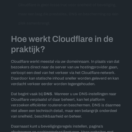
Cloudflare is geen losse truc voor snelheid of beveiliging,
maar een laag die prestaties, DNS en bescherming op één
plek samenbrengt.
Hoe werkt Cloudflare in de
praktijk?
Cloudflare werkt meestal via uw domeinnaam. In plaats van dat
bezoekers direct naar de server van uw hostingprovider gaan,
verloopt een deel van het verkeer via het Cloudflare-netwerk.
Daardoor kan statische inhoud sneller worden geleverd en kan
verdacht verkeer eerder worden tegengehouden.
Dat begint vaak bij
DNS
. Wanneer u uw DNS-instellingen naar
Cloudflare verplaatst of daar beheert, kan het platform
verzoeken efficiënter routeren en beschermen. DNS is daarmee
niet alleen een technisch detail, maar een belangrijk onderdeel
van snelheid, beschikbaarheid en beheer.
Daarnaast kunt u beveiligingsregels instellen, pagina’s