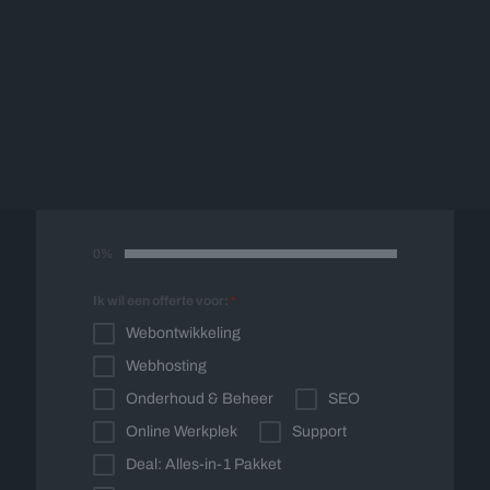
Offerte op maat
Vul onderstaand formulier in en wij nemen
spoedig contact met u op voor een vrijblijvende
offerte op maat.
0%
Ik wil een offerte voor:
*
Webontwikkeling
Webhosting
Onderhoud & Beheer
SEO
Online Werkplek
Support
Deal: Alles-in-1 Pakket