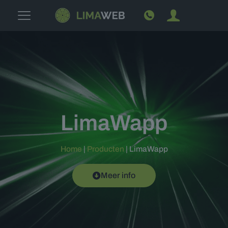
LimaWapp
Home
|
Producten
|
LimaWapp
Meer info